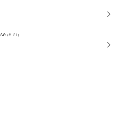
ase
(#121)